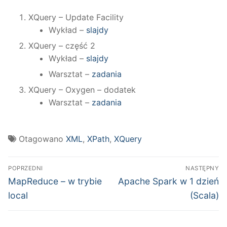
XQuery – Update Facility
Wykład –
slajdy
XQuery – część 2
Wykład –
slajdy
Warsztat –
zadania
XQuery – Oxygen – dodatek
Warsztat –
zadania
Otagowano
XML
,
XPath
,
XQuery
Nawigacja
POPRZEDNI
NASTĘPNY
wpisu
Poprzedni
Następny
MapReduce – w trybie
Apache Spark w 1 dzień
wpis:
wpis:
local
(Scala)