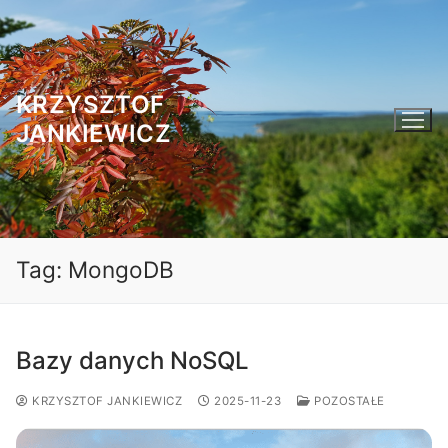
Przejdź
do
treści
KRZYSZTOF
JANKIEWICZ
Tag:
MongoDB
Bazy danych NoSQL
KRZYSZTOF JANKIEWICZ
2025-11-23
POZOSTAŁE