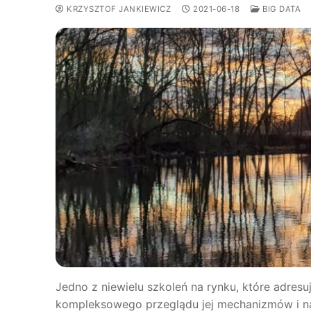
KRZYSZTOF JANKIEWICZ
2021-06-18
BIG DATA
Jedno z niewielu szkoleń na rynku, które adres
kompleksowego przeglądu jej mechanizmów i na