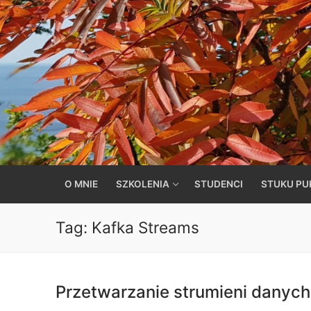
Przejdź
do
treści
O MNIE
SZKOLENIA
STUDENCI
STUKU PU
Tag:
Kafka Streams
Przetwarzanie strumieni danych