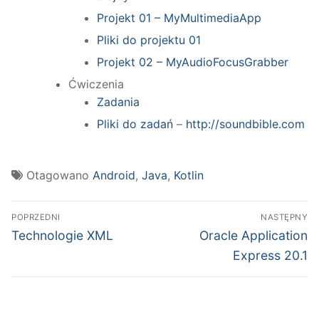
Projekt 01 – MyMultimediaApp
Pliki do projektu 01
Projekt 02 – MyAudioFocusGrabber
Ćwiczenia
Zadania
Pliki do zadań
–
http://soundbible.com
Otagowano
Android
,
Java
,
Kotlin
Nawigacja
POPRZEDNI
NASTĘPNY
wpisu
Poprzedni
Następny
Technologie XML
Oracle Application
wpis:
wpis:
Express 20.1